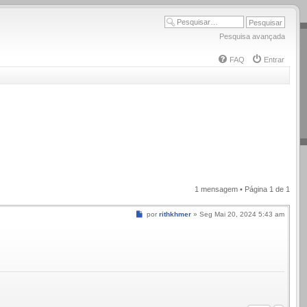
Pesquisa avançada
FAQ
Entrar
1 mensagem • Página
1
de
1
Mensagem
por
rithkhmer
»
Seg Mai 20, 2024 5:43 am