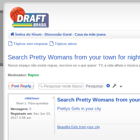
.
Índice do fórum
‹
Discussão Geral
‹
Casa da mãe joana
Tópicos sem resposta
Tópicos ativos
Search Pretty Womans from your town for nigh
Nesse espaço não existe regras, escreve-se o que quiser: TV, a vida alheia e música 
Moderador:
Raptor
Responder
Pesquisa
avançada
rithkhmer
Search Pretty Womans from your 
Nível 1: Pára-quedista
Prettys Girls in your city
Mensagens:
5
Registrado em:
Sex Jun 23,
2017 4:58 am
Beautiful Girls from your city