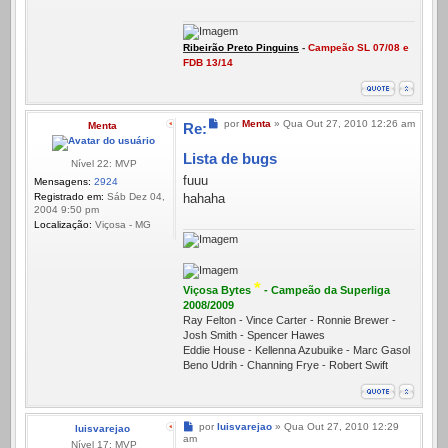
Ribeirão Preto Pinguins
-
Campeão SL 07/08 e
FDB 13/14
Mensagem
por
Menta
»
Qua Out 27, 2010 12:26 am
Menta
Re:
Lista de bugs
Nível 22: MVP
fuuu
Mensagens:
2924
Registrado em:
Sáb Dez 04,
hahaha
2004 9:50 pm
Localização:
Viçosa - MG
*
Viçosa Bytes
- Campeão da Superliga
2008/2009
Ray Felton - Vince Carter - Ronnie Brewer -
Josh Smith - Spencer Hawes
Eddie House - Kellenna Azubuike - Marc Gasol
Beno Udrih - Channing Frye - Robert Swift
Mensagem
por
luisvarejao
»
Qua Out 27, 2010 12:29
luisvarejao
am
Nível 17: MVP