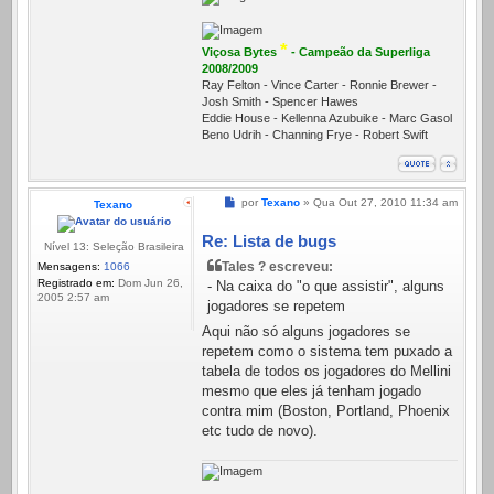
*
Viçosa Bytes
- Campeão da Superliga
2008/2009
Ray Felton - Vince Carter - Ronnie Brewer -
Josh Smith - Spencer Hawes
Eddie House - Kellenna Azubuike - Marc Gasol
Beno Udrih - Channing Frye - Robert Swift
Mensagem
por
Texano
»
Qua Out 27, 2010 11:34 am
Texano
Re: Lista de bugs
Nível 13: Seleção Brasileira
Tales ? escreveu:
Mensagens:
1066
Registrado em:
Dom Jun 26,
- Na caixa do "o que assistir", alguns
2005 2:57 am
jogadores se repetem
Aqui não só alguns jogadores se
repetem como o sistema tem puxado a
tabela de todos os jogadores do Mellini
mesmo que eles já tenham jogado
contra mim (Boston, Portland, Phoenix
etc tudo de novo).