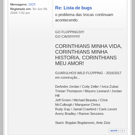
Mensagens:
1925
Re: Lista de bugs
Registrado em:
Ter Jun 06,
2006 7:02 pm
o problema das trocas continuam
acontecendo.
GO FLOPPINGS!!!!
GO CAVS!!!!!!!!!!!
CORINTHIANS MINHA VIDA,
CORINTHIANS MINHA
HISTORIA, CORINTHIANS
MEU AMOR!
GUARULHOS WILD FLOPPING - 2016/2017
em construção...
DeAndre Jordan / Cody Zeller / Ivica Zubac
Tristan Thompson / Meyers Leonard / Jordan
Hill
Jeff Green / Michael Beasley / Chris
McCullough / Marquese Chriss
Rudy Gay / Jamal Crawford / Caris Levert
Avery Bradley / Ramon Sessions
Stash: Bogdan Bogdanovic, Ante Zizic