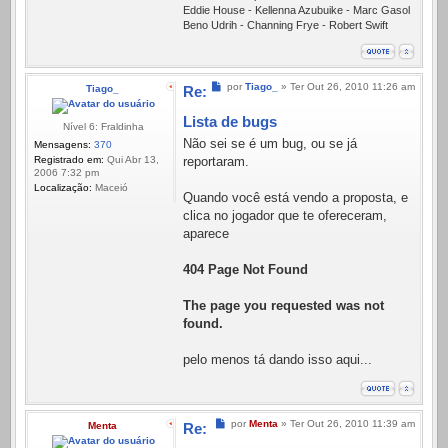
Eddie House - Kellenna Azubuike - Marc Gasol
Beno Udrih - Channing Frye - Robert Swift
Mensagem
por
Tiago_
»
Ter Out 26, 2010 11:26 am
Tiago_
Re:
Lista de bugs
Nível 6: Fraldinha
Não sei se é um bug, ou se já
Mensagens:
370
Registrado em:
Qui Abr 13,
reportaram.
2006 7:32 pm
Localização:
Maceió
Quando você está vendo a proposta, e
clica no jogador que te ofereceram,
aparece
404 Page Not Found
The page you requested was not
found.
pelo menos tá dando isso aqui...
Mensagem
por
Menta
»
Ter Out 26, 2010 11:39 am
Menta
Re: