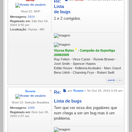
Menta
Re:
Lista
de bugs
Nível 22: MVP
Mensagens:
2924
1 e 2 corrigidos.
Registrado em:
Sáb Dez 04,
2004 9:50 pm
Localização:
Viçosa - MG
*
Viçosa Bytes
- Campeão da Superliga
2008/2009
Ray Felton - Vince Carter - Ronnie Brewer -
Josh Smith - Spencer Hawes
Eddie House - Kellenna Azubuike - Marc Gasol
Beno Udrih - Channing Frye - Robert Swift
Mensagem
por
Texano
»
Ter Out 26, 2010 4:29 am
Texano
Re:
Lista de bugs
Nível 13: Seleção Brasileira
Tem que ver essa dos jogadores que
Mensagens:
1066
Registrado em:
Dom Jun 26,
num chega a ser um bug mas é um
2005 2:57 am
problema.