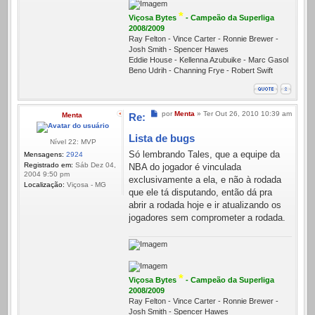
*
Viçosa Bytes
- Campeão da Superliga
2008/2009
Ray Felton - Vince Carter - Ronnie Brewer -
Josh Smith - Spencer Hawes
Eddie House - Kellenna Azubuike - Marc Gasol
Beno Udrih - Channing Frye - Robert Swift
Mensagem
por
Menta
»
Ter Out 26, 2010 10:39 am
Menta
Re:
Lista de bugs
Nível 22: MVP
Só lembrando Tales, que a equipe da
Mensagens:
2924
Registrado em:
Sáb Dez 04,
NBA do jogador é vinculada
2004 9:50 pm
exclusivamente a ela, e não à rodada
Localização:
Viçosa - MG
que ele tá disputando, então dá pra
abrir a rodada hoje e ir atualizando os
jogadores sem comprometer a rodada.
*
Viçosa Bytes
- Campeão da Superliga
2008/2009
Ray Felton - Vince Carter - Ronnie Brewer -
Josh Smith - Spencer Hawes