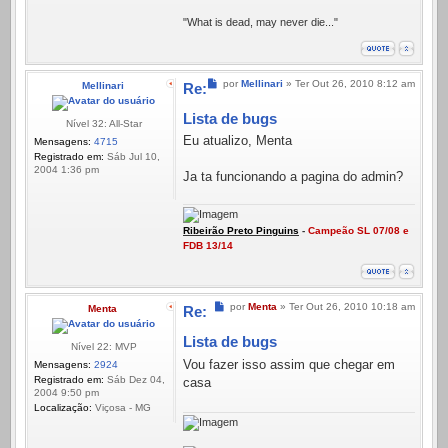
"What is dead, may never die..."
Mensagem
por
Mellinari
»
Ter Out 26, 2010 8:12 am
Mellinari
Re:
Lista de bugs
Nível 32: All-Star
Eu atualizo, Menta
Mensagens:
4715
Registrado em:
Sáb Jul 10,
2004 1:36 pm
Ja ta funcionando a pagina do admin?
Ribeirão Preto Pinguins
-
Campeão SL 07/08 e
FDB 13/14
Mensagem
por
Menta
»
Ter Out 26, 2010 10:18 am
Menta
Re:
Lista de bugs
Nível 22: MVP
Vou fazer isso assim que chegar em
Mensagens:
2924
Registrado em:
Sáb Dez 04,
casa
2004 9:50 pm
Localização:
Viçosa - MG