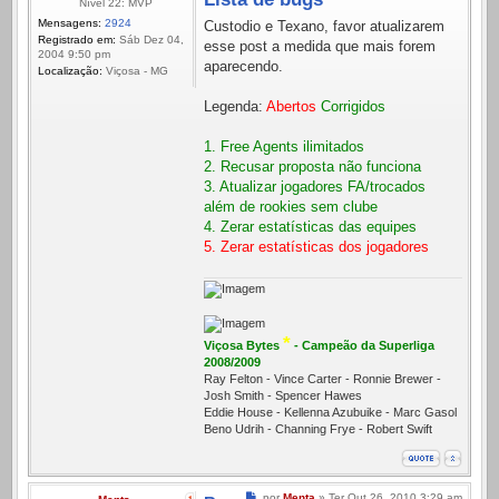
Nível 22: MVP
Mensagens:
2924
Custodio e Texano, favor atualizarem
Registrado em:
Sáb Dez 04,
esse post a medida que mais forem
2004 9:50 pm
aparecendo.
Localização:
Viçosa - MG
Legenda:
Abertos
Corrigidos
1. Free Agents ilimitados
2. Recusar proposta não funciona
3. Atualizar jogadores FA/trocados
além de rookies sem clube
4. Zerar estatísticas das equipes
5. Zerar estatísticas dos jogadores
*
Viçosa Bytes
- Campeão da Superliga
2008/2009
Ray Felton - Vince Carter - Ronnie Brewer -
Josh Smith - Spencer Hawes
Eddie House - Kellenna Azubuike - Marc Gasol
Beno Udrih - Channing Frye - Robert Swift
Mensagem
por
Menta
»
Ter Out 26, 2010 3:29 am