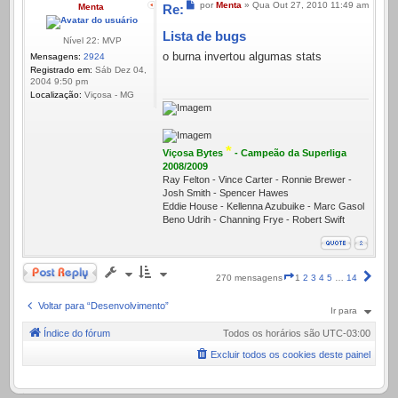
Mensagem
por
Menta
»
Qua Out 27, 2010 11:49 am
Menta
Re:
Lista de bugs
Nível 22: MVP
o burna invertou algumas stats
Mensagens:
2924
Registrado em:
Sáb Dez 04,
2004 9:50 pm
Localização:
Viçosa - MG
*
Viçosa Bytes
- Campeão da Superliga
2008/2009
Ray Felton - Vince Carter - Ronnie Brewer -
Josh Smith - Spencer Hawes
Eddie House - Kellenna Azubuike - Marc Gasol
Beno Udrih - Channing Frye - Robert Swift
Responder
Página
Próx
270 mensagens
1
2
3
4
5
…
14
1
de
Voltar para “Desenvolvimento”
Ir para
14
Índice do fórum
Todos os horários são
UTC-03:00
Excluir todos os cookies deste painel
.