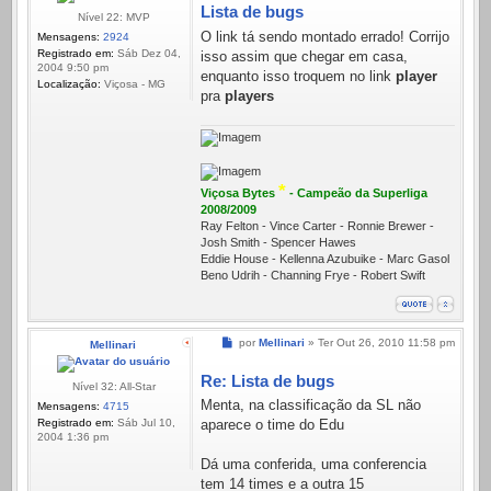
Lista de bugs
Nível 22: MVP
O link tá sendo montado errado! Corrijo
Mensagens:
2924
Registrado em:
Sáb Dez 04,
isso assim que chegar em casa,
2004 9:50 pm
enquanto isso troquem no link
player
Localização:
Viçosa - MG
pra
players
*
Viçosa Bytes
- Campeão da Superliga
2008/2009
Ray Felton - Vince Carter - Ronnie Brewer -
Josh Smith - Spencer Hawes
Eddie House - Kellenna Azubuike - Marc Gasol
Beno Udrih - Channing Frye - Robert Swift
Mensagem
por
Mellinari
»
Ter Out 26, 2010 11:58 pm
Mellinari
Re: Lista de bugs
Nível 32: All-Star
Menta, na classificação da SL não
Mensagens:
4715
Registrado em:
Sáb Jul 10,
aparece o time do Edu
2004 1:36 pm
Dá uma conferida, uma conferencia
tem 14 times e a outra 15