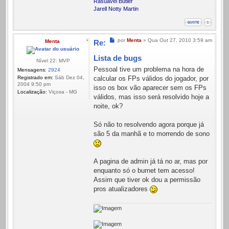
Rasuavel Butler
Jarell Notty Martin
Mensagem
por
Menta
»
Qua Out 27, 2010 3:59 am
Menta
Re:
Lista de bugs
Nível 22: MVP
Pessoal tive um problema na hora de
Mensagens:
2924
Registrado em:
Sáb Dez 04,
calcular os FPs válidos do jogador, por
2004 9:50 pm
isso os box vão aparecer sem os FPs
Localização:
Viçosa - MG
válidos, mas isso será resolvido hoje a
noite, ok?
Só não to resolvendo agora porque já
são 5 da manhã e to morrendo de sono
A pagina de admin já tá no ar, mas por
enquanto só o burnet tem acesso!
Assim que tiver ok dou a permissão
pros atualizadores