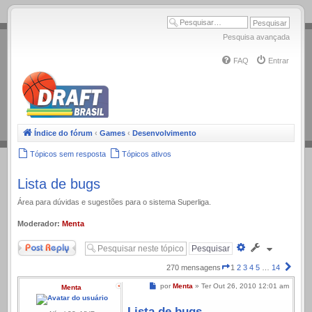
.
Pesquisa avançada
FAQ
Entrar
Índice do fórum
‹
Games
‹
Desenvolvimento
Tópicos sem resposta
Tópicos ativos
Lista de bugs
Área para dúvidas e sugestões para o sistema Superliga.
Moderador:
Menta
Responder
Pesquisa
avançada
Página
Próx
270 mensagens
1
2
3
4
5
…
14
1
Mensagem
por
Menta
»
Ter Out 26, 2010 12:01 am
Menta
de
14
Lista de bugs