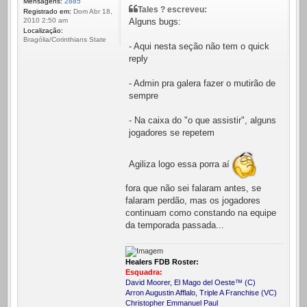
Mensagens:
2885
Tales ? escreveu:
Registrado em:
Dom Abr 18,
Alguns bugs:
2010 2:50 am
Localização:
Bragólia/Corinthians State
- Aqui nesta seção não tem o quick
reply
- Admin pra galera fazer o mutirão de
sempre
- Na caixa do "o que assistir", alguns
jogadores se repetem
Agiliza logo essa porra aí
fora que não sei falaram antes, se
falaram perdão, mas os jogadores
continuam como constando na equipe
da temporada passada...
Healers FDB Roster:
Esquadra:
David Moorer, El Mago del Oeste™ (C)
Arron Augustin Afflalo, Triple A Franchise (VC)
Christopher Emmanuel Paul