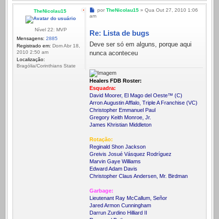
Mensagem
por
TheNicolau15
»
Qua Out 27, 2010 1:06
TheNicolau15
am
Nível 22: MVP
Re: Lista de bugs
Mensagens:
2885
Deve ser só em alguns, porque aqui
Registrado em:
Dom Abr 18,
nunca aconteceu
2010 2:50 am
Localização:
Bragólia/Corinthians State
Healers FDB Roster:
Esquadra:
David Moorer, El Mago del Oeste™ (C)
Arron Augustin Afflalo, Triple A Franchise (VC)
Christopher Emmanuel Paul
Gregory Keith Monroe, Jr.
James Khristian Middleton
Rotação:
Reginald Shon Jackson
Greivis Josué Vásquez Rodríguez
Marvin Gaye Williams
Edward Adam Davis
Christopher Claus Andersen, Mr. Birdman
Garbage:
Lieutenant Ray McCallum, Señor
Jared Armon Cunningham
Darrun Zurdino Hilliard II