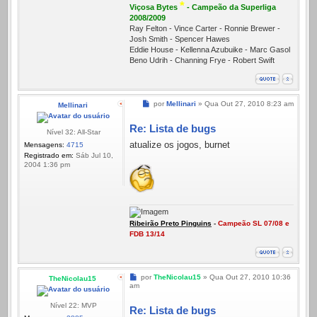
*
Viçosa Bytes
- Campeão da Superliga
2008/2009
Ray Felton - Vince Carter - Ronnie Brewer -
Josh Smith - Spencer Hawes
Eddie House - Kellenna Azubuike - Marc Gasol
Beno Udrih - Channing Frye - Robert Swift
Mensagem
por
Mellinari
»
Qua Out 27, 2010 8:23 am
Mellinari
Re: Lista de bugs
Nível 32: All-Star
atualize os jogos, burnet
Mensagens:
4715
Registrado em:
Sáb Jul 10,
2004 1:36 pm
Ribeirão Preto Pinguins
-
Campeão SL 07/08 e
FDB 13/14
Mensagem
por
TheNicolau15
»
Qua Out 27, 2010 10:36
TheNicolau15
am
Nível 22: MVP
Re: Lista de bugs