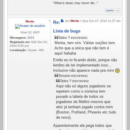
"What is dead, may never die..."
Mensagem
por
Menta
»
Qua Out 27, 2010 11:37 am
Menta
Re:
Lista de bugs
Nível 22: MVP
Tales ? escreveu:
Mensagens:
2924
Registrado em:
Sáb Dez 04,
Menta, tem sim. Várias seções tem.
2004 9:50 pm
Acho que a única que não tem é
Localização:
Viçosa - MG
aqui! hahaha
Então eu to ficando doido, porque não
lembro de ter implementado isso...
Inclusive não aparece nada pra mim
Texano escreveu:
Tales ? escreveu:
Aqui não só alguns jogadores se
repetem como o sistema tem
puxado a tabela de todos os
jogadores do Mellini mesmo que
eles já tenham jogado contra mim
(Boston, Portland, Phoenix etc tudo
de novo).
Aparentemente ele pega todos que