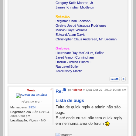
Gregory Keith Monroe, Jr.
James Khristian Middleton
Rotação:
Reginald Shon Jackson
Greivis Josué Vásquez Rodríguez
Marvin Gaye Williams
Edward Adam Davis
Christopher Claus Andersen, Mr. Birdman
Garbage:
Lieutenant Ray McCallum, Señor
Jared Armon Cunningham
Darrun Zurdino Hilliard II
Rasuavel Butler
Jarell Notty Martin
Mensagem
por
Menta
»
Qua Out 27, 2010 10:48 am
Menta
Re:
Lista de bugs
Nível 22: MVP
Falta de quick reply e admin não são
Mensagens:
2924
Registrado em:
Sáb Dez 04,
bugs.
2004 9:50 pm
E até onde eu sei não tem quick reply
Localização:
Viçosa - MG
em nenhuma área do forum