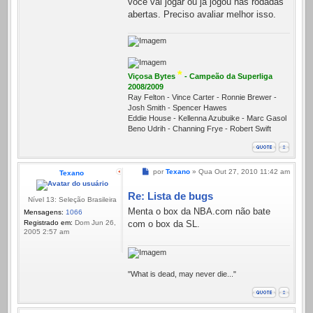
você vai jogar ou já jogou nas rodadas
abertas. Preciso avaliar melhor isso.
*
Viçosa Bytes
- Campeão da Superliga
2008/2009
Ray Felton - Vince Carter - Ronnie Brewer -
Josh Smith - Spencer Hawes
Eddie House - Kellenna Azubuike - Marc Gasol
Beno Udrih - Channing Frye - Robert Swift
Mensagem
por
Texano
»
Qua Out 27, 2010 11:42 am
Texano
Re: Lista de bugs
Nível 13: Seleção Brasileira
Menta o box da NBA.com não bate
Mensagens:
1066
Registrado em:
Dom Jun 26,
com o box da SL.
2005 2:57 am
"What is dead, may never die..."