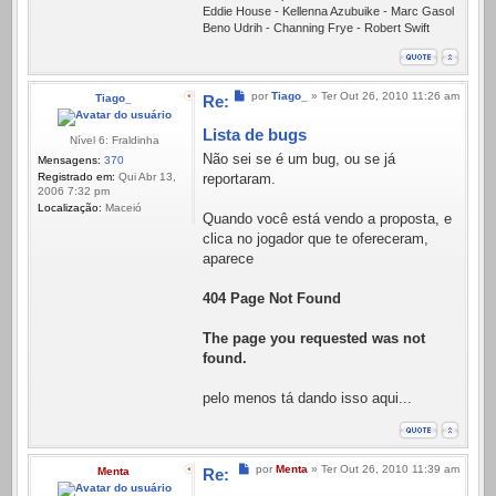
Eddie House - Kellenna Azubuike - Marc Gasol
Beno Udrih - Channing Frye - Robert Swift
Mensagem
por
Tiago_
»
Ter Out 26, 2010 11:26 am
Tiago_
Re:
Lista de bugs
Nível 6: Fraldinha
Não sei se é um bug, ou se já
Mensagens:
370
Registrado em:
Qui Abr 13,
reportaram.
2006 7:32 pm
Localização:
Maceió
Quando você está vendo a proposta, e
clica no jogador que te ofereceram,
aparece
404 Page Not Found
The page you requested was not
found.
pelo menos tá dando isso aqui...
Mensagem
por
Menta
»
Ter Out 26, 2010 11:39 am
Menta
Re: