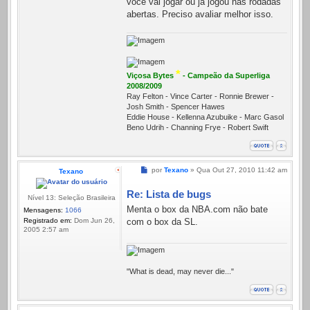
você vai jogar ou já jogou nas rodadas
abertas. Preciso avaliar melhor isso.
*
Viçosa Bytes
- Campeão da Superliga
2008/2009
Ray Felton - Vince Carter - Ronnie Brewer -
Josh Smith - Spencer Hawes
Eddie House - Kellenna Azubuike - Marc Gasol
Beno Udrih - Channing Frye - Robert Swift
Mensagem
por
Texano
»
Qua Out 27, 2010 11:42 am
Texano
Re: Lista de bugs
Nível 13: Seleção Brasileira
Menta o box da NBA.com não bate
Mensagens:
1066
Registrado em:
Dom Jun 26,
com o box da SL.
2005 2:57 am
"What is dead, may never die..."