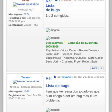
Menta
Re:
Lista
de bugs
Nível 22: MVP
Mensagens:
2924
1 e 2 corrigidos.
Registrado em:
Sáb Dez 04,
2004 9:50 pm
Localização:
Viçosa - MG
*
Viçosa Bytes
- Campeão da Superliga
2008/2009
Ray Felton - Vince Carter - Ronnie Brewer -
Josh Smith - Spencer Hawes
Eddie House - Kellenna Azubuike - Marc Gasol
Beno Udrih - Channing Frye - Robert Swift
Mensagem
por
Texano
»
Ter Out 26, 2010 4:29 am
Texano
Re:
Lista de bugs
Nível 13: Seleção Brasileira
Tem que ver essa dos jogadores que
Mensagens:
1066
Registrado em:
Dom Jun 26,
num chega a ser um bug mas é um
2005 2:57 am
problema.