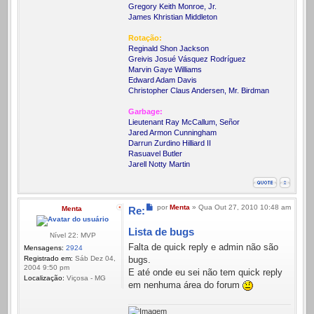
Gregory Keith Monroe, Jr.
James Khristian Middleton
Rotação:
Reginald Shon Jackson
Greivis Josué Vásquez Rodríguez
Marvin Gaye Williams
Edward Adam Davis
Christopher Claus Andersen, Mr. Birdman
Garbage:
Lieutenant Ray McCallum, Señor
Jared Armon Cunningham
Darrun Zurdino Hilliard II
Rasuavel Butler
Jarell Notty Martin
Mensagem
por
Menta
»
Qua Out 27, 2010 10:48 am
Menta
Re:
Lista de bugs
Nível 22: MVP
Falta de quick reply e admin não são
Mensagens:
2924
Registrado em:
Sáb Dez 04,
bugs.
2004 9:50 pm
E até onde eu sei não tem quick reply
Localização:
Viçosa - MG
em nenhuma área do forum