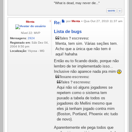
"What is dead, may never die..."
Mensagem
por
Menta
»
Qua Out 27, 2010 11:37 am
Menta
Re:
Lista de bugs
Nível 22: MVP
Tales ? escreveu:
Mensagens:
2924
Registrado em:
Sáb Dez 04,
Menta, tem sim. Várias seções tem.
2004 9:50 pm
Acho que a única que não tem é
Localização:
Viçosa - MG
aqui! hahaha
Então eu to ficando doido, porque não
lembro de ter implementado isso...
Inclusive não aparece nada pra mim
Texano escreveu:
Tales ? escreveu:
Aqui não só alguns jogadores se
repetem como o sistema tem
puxado a tabela de todos os
jogadores do Mellini mesmo que
eles já tenham jogado contra mim
(Boston, Portland, Phoenix etc tudo
de novo).
Aparentemente ele pega todos que