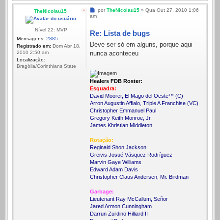
Mensagem
por
TheNicolau15
»
Qua Out 27, 2010 1:06
TheNicolau15
am
Nível 22: MVP
Re: Lista de bugs
Mensagens:
2885
Deve ser só em alguns, porque aqui
Registrado em:
Dom Abr 18,
nunca aconteceu
2010 2:50 am
Localização:
Bragólia/Corinthians State
Healers FDB Roster:
Esquadra:
David Moorer, El Mago del Oeste™ (C)
Arron Augustin Afflalo, Triple A Franchise (VC)
Christopher Emmanuel Paul
Gregory Keith Monroe, Jr.
James Khristian Middleton
Rotação:
Reginald Shon Jackson
Greivis Josué Vásquez Rodríguez
Marvin Gaye Williams
Edward Adam Davis
Christopher Claus Andersen, Mr. Birdman
Garbage:
Lieutenant Ray McCallum, Señor
Jared Armon Cunningham
Darrun Zurdino Hilliard II