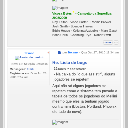
*
Viçosa Bytes
- Campeão da Superliga
2008/2009
Ray Felton - Vince Carter - Ronnie Brewer -
Josh Smith - Spencer Hawes
Eddie House - Kellenna Azubuike - Marc Gasol
Beno Udrih - Channing Frye - Robert Swift
Mensagem
por
Texano
»
Qua Out 27, 2010 11:34 am
Texano
Re: Lista de bugs
Nível 13: Seleção Brasileira
Tales ? escreveu:
Mensagens:
1066
Registrado em:
Dom Jun 26,
- Na caixa do "o que assistir", alguns
2005 2:57 am
jogadores se repetem
Aqui não só alguns jogadores se
repetem como o sistema tem puxado a
tabela de todos os jogadores do Mellini
mesmo que eles já tenham jogado
contra mim (Boston, Portland, Phoenix
etc tudo de novo).