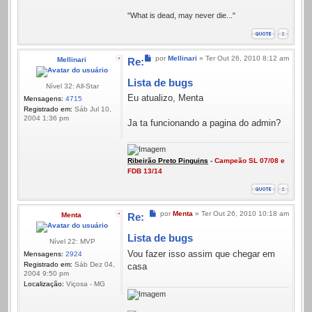
"What is dead, may never die..."
Mensagem
por
Mellinari
»
Ter Out 26, 2010 8:12 am
Mellinari
Re:
Lista de bugs
Nível 32: All-Star
Eu atualizo, Menta
Mensagens:
4715
Registrado em:
Sáb Jul 10,
2004 1:36 pm
Ja ta funcionando a pagina do admin?
Ribeirão Preto Pinguins
-
Campeão SL 07/08 e
FDB 13/14
Mensagem
por
Menta
»
Ter Out 26, 2010 10:18 am
Menta
Re:
Lista de bugs
Nível 22: MVP
Vou fazer isso assim que chegar em
Mensagens:
2924
Registrado em:
Sáb Dez 04,
casa
2004 9:50 pm
Localização:
Viçosa - MG