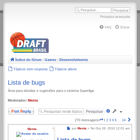
.
Pesquisa avançada
FAQ
Entrar
Índice do fórum
‹
Games
‹
Desenvolvimento
Tópicos sem resposta
Tópicos ativos
Lista de bugs
Área para dúvidas e sugestões para o sistema Superliga.
Moderador:
Menta
Responder
Pesquisa
avançada
Página
Próx
270 mensagens
1
2
3
4
5
…
14
1
Mensagem
por
Menta
»
Ter Out 26, 2010 12:01 am
Menta
de
14
Lista de bugs