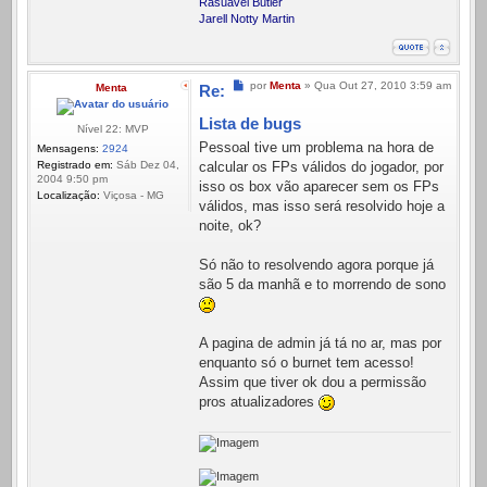
Rasuavel Butler
Jarell Notty Martin
Mensagem
por
Menta
»
Qua Out 27, 2010 3:59 am
Menta
Re:
Lista de bugs
Nível 22: MVP
Pessoal tive um problema na hora de
Mensagens:
2924
Registrado em:
Sáb Dez 04,
calcular os FPs válidos do jogador, por
2004 9:50 pm
isso os box vão aparecer sem os FPs
Localização:
Viçosa - MG
válidos, mas isso será resolvido hoje a
noite, ok?
Só não to resolvendo agora porque já
são 5 da manhã e to morrendo de sono
A pagina de admin já tá no ar, mas por
enquanto só o burnet tem acesso!
Assim que tiver ok dou a permissão
pros atualizadores