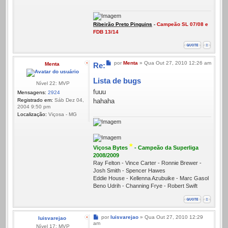
Ribeirão Preto Pinguins
-
Campeão SL 07/08 e
FDB 13/14
Mensagem
por
Menta
»
Qua Out 27, 2010 12:26 am
Menta
Re:
Lista de bugs
Nível 22: MVP
fuuu
Mensagens:
2924
Registrado em:
Sáb Dez 04,
hahaha
2004 9:50 pm
Localização:
Viçosa - MG
*
Viçosa Bytes
- Campeão da Superliga
2008/2009
Ray Felton - Vince Carter - Ronnie Brewer -
Josh Smith - Spencer Hawes
Eddie House - Kellenna Azubuike - Marc Gasol
Beno Udrih - Channing Frye - Robert Swift
Mensagem
por
luisvarejao
»
Qua Out 27, 2010 12:29
luisvarejao
am
Nível 17: MVP