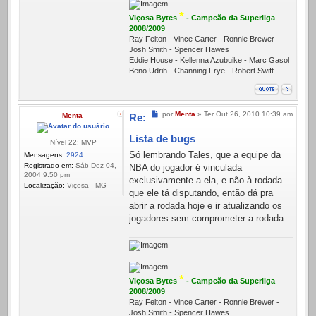
*
Viçosa Bytes
- Campeão da Superliga
2008/2009
Ray Felton - Vince Carter - Ronnie Brewer -
Josh Smith - Spencer Hawes
Eddie House - Kellenna Azubuike - Marc Gasol
Beno Udrih - Channing Frye - Robert Swift
Mensagem
por
Menta
»
Ter Out 26, 2010 10:39 am
Menta
Re:
Lista de bugs
Nível 22: MVP
Só lembrando Tales, que a equipe da
Mensagens:
2924
Registrado em:
Sáb Dez 04,
NBA do jogador é vinculada
2004 9:50 pm
exclusivamente a ela, e não à rodada
Localização:
Viçosa - MG
que ele tá disputando, então dá pra
abrir a rodada hoje e ir atualizando os
jogadores sem comprometer a rodada.
*
Viçosa Bytes
- Campeão da Superliga
2008/2009
Ray Felton - Vince Carter - Ronnie Brewer -
Josh Smith - Spencer Hawes