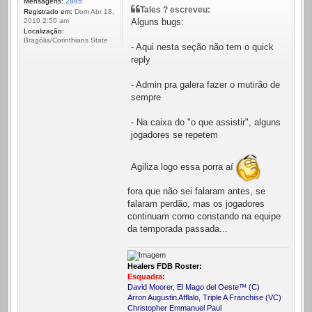
Mensagens:
2885
Tales ? escreveu:
Registrado em:
Dom Abr 18,
Alguns bugs:
2010 2:50 am
Localização:
Bragólia/Corinthians State
- Aqui nesta seção não tem o quick
reply
- Admin pra galera fazer o mutirão de
sempre
- Na caixa do "o que assistir", alguns
jogadores se repetem
Agiliza logo essa porra aí
fora que não sei falaram antes, se
falaram perdão, mas os jogadores
continuam como constando na equipe
da temporada passada...
Healers FDB Roster:
Esquadra:
David Moorer, El Mago del Oeste™ (C)
Arron Augustin Afflalo, Triple A Franchise (VC)
Christopher Emmanuel Paul