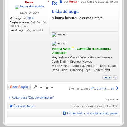
Mensagem
por
Menta
»
Qua Out 27, 2010 11:49 am
Menta
Re:
Lista de bugs
Nível 22: MVP
o burna invertou algumas stats
Mensagens:
2924
Registrado em:
Sáb Dez 04,
2004 9:50 pm
Localização:
Viçosa - MG
*
Viçosa Bytes
- Campeão da Superliga
2008/2009
Ray Felton - Vince Carter - Ronnie Brewer -
Josh Smith - Spencer Hawes
Eddie House - Kellenna Azubuike - Marc Gasol
Beno Udrih - Channing Frye - Robert Swift
Responder
Página
Próx
270 mensagens
1
2
3
4
5
…
14
1
de
Voltar para “Desenvolvimento”
Ir para
14
Índice do fórum
Todos os horários são
UTC-03:00
Excluir todos os cookies deste painel
.