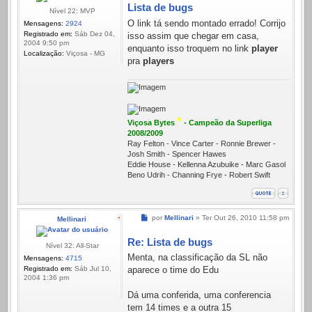
Lista de bugs
Nível 22: MVP
O link tá sendo montado errado! Corrijo
Mensagens:
2924
Registrado em:
Sáb Dez 04,
isso assim que chegar em casa,
2004 9:50 pm
enquanto isso troquem no link
player
Localização:
Viçosa - MG
pra
players
*
Viçosa Bytes
- Campeão da Superliga
2008/2009
Ray Felton - Vince Carter - Ronnie Brewer -
Josh Smith - Spencer Hawes
Eddie House - Kellenna Azubuike - Marc Gasol
Beno Udrih - Channing Frye - Robert Swift
Mensagem
por
Mellinari
»
Ter Out 26, 2010 11:58 pm
Mellinari
Re: Lista de bugs
Nível 32: All-Star
Menta, na classificação da SL não
Mensagens:
4715
Registrado em:
Sáb Jul 10,
aparece o time do Edu
2004 1:36 pm
Dá uma conferida, uma conferencia
tem 14 times e a outra 15