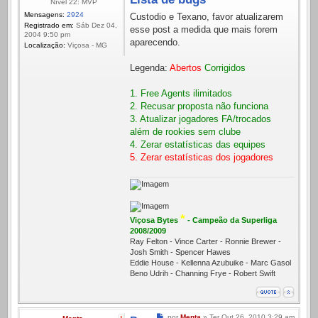
Nível 22: MVP
Mensagens:
2924
Custodio e Texano, favor atualizarem
Registrado em:
Sáb Dez 04,
esse post a medida que mais forem
2004 9:50 pm
aparecendo.
Localização:
Viçosa - MG
Legenda:
Abertos
Corrigidos
1. Free Agents ilimitados
2. Recusar proposta não funciona
3. Atualizar jogadores FA/trocados
além de rookies sem clube
4. Zerar estatísticas das equipes
5. Zerar estatísticas dos jogadores
*
Viçosa Bytes
- Campeão da Superliga
2008/2009
Ray Felton - Vince Carter - Ronnie Brewer -
Josh Smith - Spencer Hawes
Eddie House - Kellenna Azubuike - Marc Gasol
Beno Udrih - Channing Frye - Robert Swift
Mensagem
por
Menta
»
Ter Out 26, 2010 3:29 am