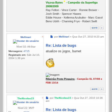
*
Viçosa Bytes
- Campeão da Superliga
2008/2009
Ray Felton - Vince Carter - Ronnie Brewer -
Josh Smith - Spencer Hawes
Eddie House - Kellenna Azubuike - Marc Gasol
Beno Udrih - Channing Frye - Robert Swift
Mensagem
por
Mellinari
»
Qua Out 27, 2010 8:23 am
Mellinari
Re: Lista de bugs
Nível 32: All-Star
atualize os jogos, burnet
Mensagens:
4715
Registrado em:
Sáb Jul 10,
2004 1:36 pm
Ribeirão Preto Pinguins
-
Campeão SL 07/08 e
FDB 13/14
Mensagem
por
TheNicolau15
»
Qua Out 27, 2010 10:36
TheNicolau15
am
Nível 22: MVP
Re: Lista de bugs