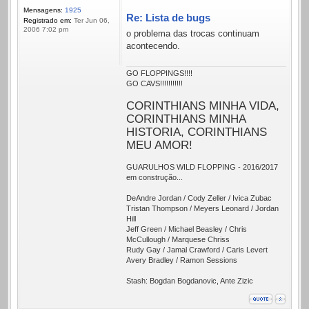
Mensagens:
1925
Re: Lista de bugs
Registrado em:
Ter Jun 06,
2006 7:02 pm
o problema das trocas continuam
acontecendo.
GO FLOPPINGS!!!!
GO CAVS!!!!!!!!!!!
CORINTHIANS MINHA VIDA,
CORINTHIANS MINHA
HISTORIA, CORINTHIANS
MEU AMOR!
GUARULHOS WILD FLOPPING - 2016/2017
em construção...
DeAndre Jordan / Cody Zeller / Ivica Zubac
Tristan Thompson / Meyers Leonard / Jordan
Hill
Jeff Green / Michael Beasley / Chris
McCullough / Marquese Chriss
Rudy Gay / Jamal Crawford / Caris Levert
Avery Bradley / Ramon Sessions
Stash: Bogdan Bogdanovic, Ante Zizic