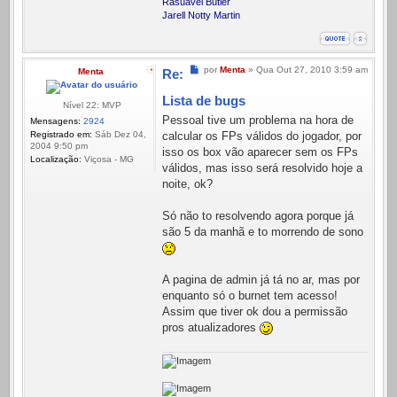
Rasuavel Butler
Jarell Notty Martin
Mensagem
por
Menta
»
Qua Out 27, 2010 3:59 am
Menta
Re:
Lista de bugs
Nível 22: MVP
Pessoal tive um problema na hora de
Mensagens:
2924
Registrado em:
Sáb Dez 04,
calcular os FPs válidos do jogador, por
2004 9:50 pm
isso os box vão aparecer sem os FPs
Localização:
Viçosa - MG
válidos, mas isso será resolvido hoje a
noite, ok?
Só não to resolvendo agora porque já
são 5 da manhã e to morrendo de sono
A pagina de admin já tá no ar, mas por
enquanto só o burnet tem acesso!
Assim que tiver ok dou a permissão
pros atualizadores