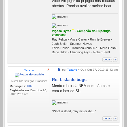
você vai jogar ou já jogou nas rodadas
abertas. Preciso avaliar melhor isso.
*
Viçosa Bytes
- Campeão da Superliga
2008/2009
Ray Felton - Vince Carter - Ronnie Brewer -
Josh Smith - Spencer Hawes
Eddie House - Kellenna Azubuike - Marc Gasol
Beno Udrih - Channing Frye - Robert Swift
Mensagem
por
Texano
»
Qua Out 27, 2010 11:42 am
Texano
Re: Lista de bugs
Nível 13: Seleção Brasileira
Menta o box da NBA.com não bate
Mensagens:
1066
Registrado em:
Dom Jun 26,
com o box da SL.
2005 2:57 am
"What is dead, may never die..."