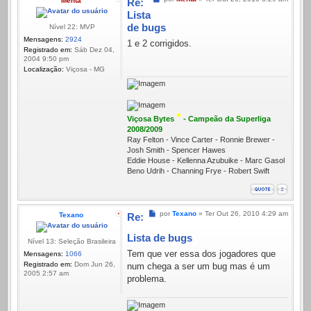
Menta
Re:
Lista
de bugs
Nível 22: MVP
Mensagens:
2924
1 e 2 corrigidos.
Registrado em:
Sáb Dez 04,
2004 9:50 pm
Localização:
Viçosa - MG
*
Viçosa Bytes
- Campeão da Superliga
2008/2009
Ray Felton - Vince Carter - Ronnie Brewer -
Josh Smith - Spencer Hawes
Eddie House - Kellenna Azubuike - Marc Gasol
Beno Udrih - Channing Frye - Robert Swift
Mensagem
por
Texano
»
Ter Out 26, 2010 4:29 am
Texano
Re:
Lista de bugs
Nível 13: Seleção Brasileira
Tem que ver essa dos jogadores que
Mensagens:
1066
Registrado em:
Dom Jun 26,
num chega a ser um bug mas é um
2005 2:57 am
problema.