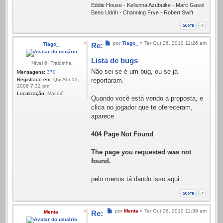
Eddie House - Kellenna Azubuike - Marc Gasol
Beno Udrih - Channing Frye - Robert Swift
Mensagem
por
Tiago_
»
Ter Out 26, 2010 11:26 am
Tiago_
Re:
Lista de bugs
Nível 6: Fraldinha
Não sei se é um bug, ou se já
Mensagens:
370
Registrado em:
Qui Abr 13,
reportaram.
2006 7:32 pm
Localização:
Maceió
Quando você está vendo a proposta, e
clica no jogador que te ofereceram,
aparece
404 Page Not Found
The page you requested was not
found.
pelo menos tá dando isso aqui...
Mensagem
por
Menta
»
Ter Out 26, 2010 11:39 am
Menta
Re: