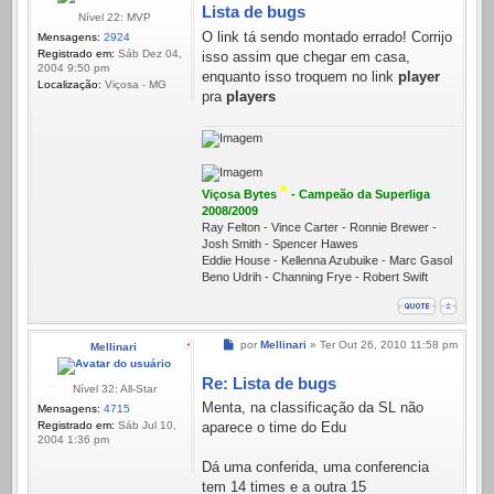
Lista de bugs
Nível 22: MVP
O link tá sendo montado errado! Corrijo
Mensagens:
2924
Registrado em:
Sáb Dez 04,
isso assim que chegar em casa,
2004 9:50 pm
enquanto isso troquem no link
player
Localização:
Viçosa - MG
pra
players
*
Viçosa Bytes
- Campeão da Superliga
2008/2009
Ray Felton - Vince Carter - Ronnie Brewer -
Josh Smith - Spencer Hawes
Eddie House - Kellenna Azubuike - Marc Gasol
Beno Udrih - Channing Frye - Robert Swift
Mensagem
por
Mellinari
»
Ter Out 26, 2010 11:58 pm
Mellinari
Re: Lista de bugs
Nível 32: All-Star
Menta, na classificação da SL não
Mensagens:
4715
Registrado em:
Sáb Jul 10,
aparece o time do Edu
2004 1:36 pm
Dá uma conferida, uma conferencia
tem 14 times e a outra 15