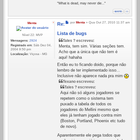
"What is dead, may never die..."
Mensagem
por
Menta
»
Qua Out 27, 2010 11:37 am
Menta
Re:
Lista de bugs
Nível 22: MVP
Tales ? escreveu:
Mensagens:
2924
Registrado em:
Sáb Dez 04,
Menta, tem sim. Várias seções tem.
2004 9:50 pm
Acho que a única que não tem é
Localização:
Viçosa - MG
aqui! hahaha
Então eu to ficando doido, porque não
lembro de ter implementado isso...
Inclusive não aparece nada pra mim
Texano escreveu:
Tales ? escreveu:
Aqui não só alguns jogadores se
repetem como o sistema tem
puxado a tabela de todos os
jogadores do Mellini mesmo que
eles já tenham jogado contra mim
(Boston, Portland, Phoenix etc tudo
de novo).
Aparentemente ele pega todos que