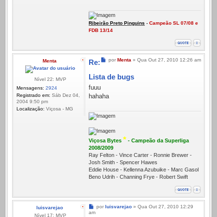
Ribeirão Preto Pinguins
-
Campeão SL 07/08 e
FDB 13/14
Mensagem
por
Menta
»
Qua Out 27, 2010 12:26 am
Menta
Re:
Lista de bugs
Nível 22: MVP
fuuu
Mensagens:
2924
Registrado em:
Sáb Dez 04,
hahaha
2004 9:50 pm
Localização:
Viçosa - MG
*
Viçosa Bytes
- Campeão da Superliga
2008/2009
Ray Felton - Vince Carter - Ronnie Brewer -
Josh Smith - Spencer Hawes
Eddie House - Kellenna Azubuike - Marc Gasol
Beno Udrih - Channing Frye - Robert Swift
Mensagem
por
luisvarejao
»
Qua Out 27, 2010 12:29
luisvarejao
am
Nível 17: MVP