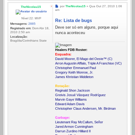
Mensagem
por
TheNicolau15
»
Qua Out 27, 2010 1:06
TheNicolau15
am
Nível 22: MVP
Re: Lista de bugs
Mensagens:
2885
Deve ser só em alguns, porque aqui
Registrado em:
Dom Abr 18,
nunca aconteceu
2010 2:50 am
Localização:
Bragólia/Corinthians State
Healers FDB Roster:
Esquadra:
David Moorer, El Mago del Oeste™ (C)
Arron Augustin Afflalo, Triple A Franchise (VC)
Christopher Emmanuel Paul
Gregory Keith Monroe, Jr.
James Khristian Middleton
Rotação:
Reginald Shon Jackson
Greivis Josué Vásquez Rodríguez
Marvin Gaye Williams
Edward Adam Davis
Christopher Claus Andersen, Mr. Birdman
Garbage:
Lieutenant Ray McCallum, Señor
Jared Armon Cunningham
Darrun Zurdino Hilliard II