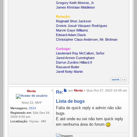
Gregory Keith Monroe, Jr.
James Khristian Middleton
Rotação:
Reginald Shon Jackson
Greivis Josué Vásquez Rodríguez
Marvin Gaye Williams
Edward Adam Davis
Christopher Claus Andersen, Mr. Birdman
Garbage:
Lieutenant Ray McCallum, Señor
Jared Armon Cunningham
Darrun Zurdino Hilliard II
Rasuavel Butler
Jarell Notty Martin
Mensagem
por
Menta
»
Qua Out 27, 2010 10:48 am
Menta
Re:
Lista de bugs
Nível 22: MVP
Falta de quick reply e admin não são
Mensagens:
2924
Registrado em:
Sáb Dez 04,
bugs.
2004 9:50 pm
E até onde eu sei não tem quick reply
Localização:
Viçosa - MG
em nenhuma área do forum