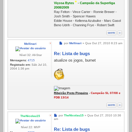
*
Viçosa Bytes
- Campeão da Superliga
2008/2009
Ray Felton - Vince Carter - Ronnie Brewer -
Josh Smith - Spencer Hawes
Eddie House - Kellenna Azubuike - Marc Gasol
Beno Udrih - Channing Frye - Robert Swift
Mensagem
por
Mellinari
»
Qua Out 27, 2010 8:23 am
Mellinari
Re: Lista de bugs
Nível 32: All-Star
atualize os jogos, burnet
Mensagens:
4715
Registrado em:
Sáb Jul 10,
2004 1:36 pm
Ribeirão Preto Pinguins
-
Campeão SL 07/08 e
FDB 13/14
Mensagem
por
TheNicolau15
»
Qua Out 27, 2010 10:36
TheNicolau15
am
Nível 22: MVP
Re: Lista de bugs