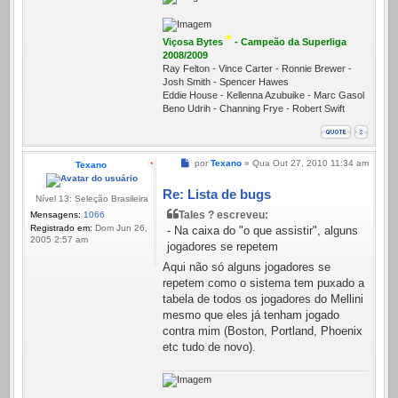
*
Viçosa Bytes
- Campeão da Superliga
2008/2009
Ray Felton - Vince Carter - Ronnie Brewer -
Josh Smith - Spencer Hawes
Eddie House - Kellenna Azubuike - Marc Gasol
Beno Udrih - Channing Frye - Robert Swift
Mensagem
por
Texano
»
Qua Out 27, 2010 11:34 am
Texano
Re: Lista de bugs
Nível 13: Seleção Brasileira
Tales ? escreveu:
Mensagens:
1066
Registrado em:
Dom Jun 26,
- Na caixa do "o que assistir", alguns
2005 2:57 am
jogadores se repetem
Aqui não só alguns jogadores se
repetem como o sistema tem puxado a
tabela de todos os jogadores do Mellini
mesmo que eles já tenham jogado
contra mim (Boston, Portland, Phoenix
etc tudo de novo).