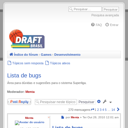
.
Pesquisa avançada
FAQ
Entrar
Índice do fórum
‹
Games
‹
Desenvolvimento
Tópicos sem resposta
Tópicos ativos
Lista de bugs
Área para dúvidas e sugestões para o sistema Superliga.
Moderador:
Menta
Responder
Pesquisa
avançada
Página
Próx
270 mensagens
1
2
3
4
5
…
14
1
Mensagem
por
Menta
»
Ter Out 26, 2010 12:01 am
Menta
de
14
Lista de bugs