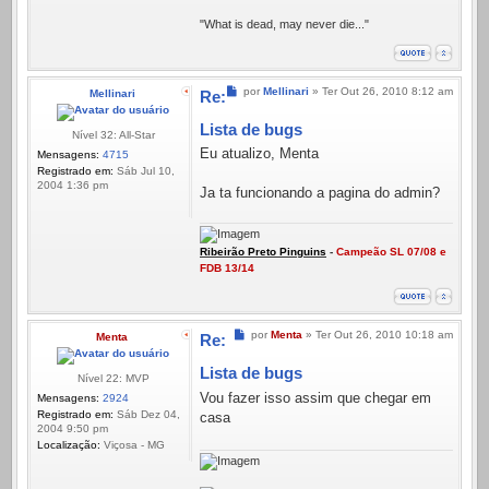
"What is dead, may never die..."
Mensagem
por
Mellinari
»
Ter Out 26, 2010 8:12 am
Mellinari
Re:
Lista de bugs
Nível 32: All-Star
Eu atualizo, Menta
Mensagens:
4715
Registrado em:
Sáb Jul 10,
2004 1:36 pm
Ja ta funcionando a pagina do admin?
Ribeirão Preto Pinguins
-
Campeão SL 07/08 e
FDB 13/14
Mensagem
por
Menta
»
Ter Out 26, 2010 10:18 am
Menta
Re:
Lista de bugs
Nível 22: MVP
Vou fazer isso assim que chegar em
Mensagens:
2924
Registrado em:
Sáb Dez 04,
casa
2004 9:50 pm
Localização:
Viçosa - MG