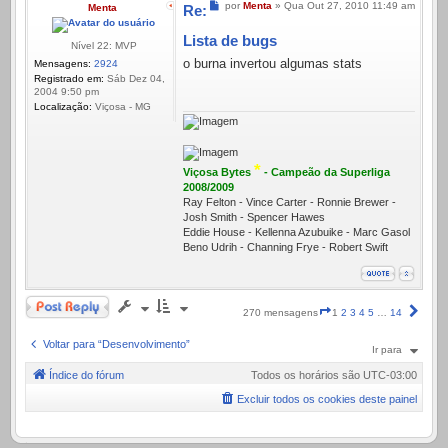
Mensagem
por
Menta
»
Qua Out 27, 2010 11:49 am
Menta
Re:
Lista de bugs
Nível 22: MVP
o burna invertou algumas stats
Mensagens:
2924
Registrado em:
Sáb Dez 04,
2004 9:50 pm
Localização:
Viçosa - MG
*
Viçosa Bytes
- Campeão da Superliga
2008/2009
Ray Felton - Vince Carter - Ronnie Brewer -
Josh Smith - Spencer Hawes
Eddie House - Kellenna Azubuike - Marc Gasol
Beno Udrih - Channing Frye - Robert Swift
Responder
Página
Próx
270 mensagens
1
2
3
4
5
…
14
1
de
Voltar para “Desenvolvimento”
Ir para
14
Índice do fórum
Todos os horários são
UTC-03:00
Excluir todos os cookies deste painel
.