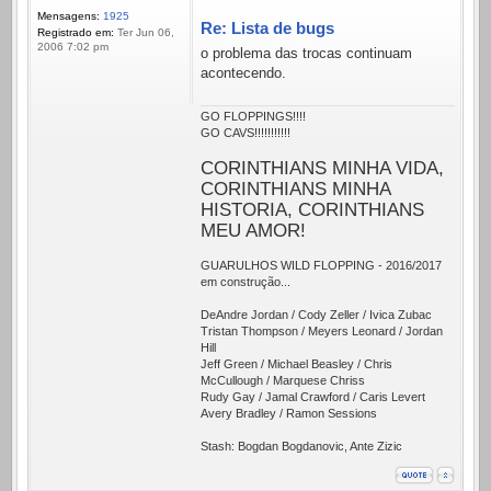
Mensagens:
1925
Re: Lista de bugs
Registrado em:
Ter Jun 06,
2006 7:02 pm
o problema das trocas continuam
acontecendo.
GO FLOPPINGS!!!!
GO CAVS!!!!!!!!!!!
CORINTHIANS MINHA VIDA,
CORINTHIANS MINHA
HISTORIA, CORINTHIANS
MEU AMOR!
GUARULHOS WILD FLOPPING - 2016/2017
em construção...
DeAndre Jordan / Cody Zeller / Ivica Zubac
Tristan Thompson / Meyers Leonard / Jordan
Hill
Jeff Green / Michael Beasley / Chris
McCullough / Marquese Chriss
Rudy Gay / Jamal Crawford / Caris Levert
Avery Bradley / Ramon Sessions
Stash: Bogdan Bogdanovic, Ante Zizic