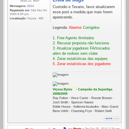
Nível 22: MVP
Mensagens:
2924
Custodio e Texano, favor atualizarem
Registrado em:
Sáb Dez 04,
esse post a medida que mais forem
2004 9:50 pm
aparecendo.
Localização:
Viçosa - MG
Legenda:
Abertos
Corrigidos
1. Free Agents ilimitados
2. Recusar proposta não funciona
3. Atualizar jogadores FA/trocados
além de rookies sem clube
4. Zerar estatísticas das equipes
5. Zerar estatísticas dos jogadores
*
Viçosa Bytes
- Campeão da Superliga
2008/2009
Ray Felton - Vince Carter - Ronnie Brewer -
Josh Smith - Spencer Hawes
Eddie House - Kellenna Azubuike - Marc Gasol
Beno Udrih - Channing Frye - Robert Swift
Mensagem
por
Menta
»
Ter Out 26, 2010 3:29 am