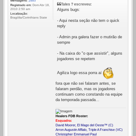
Mensagens:
2885
Tales ? escreveu:
Registrado em:
Dom Abr 18,
Alguns bugs:
2010 2:50 am
Localização:
Bragólia/Corinthians State
- Aqui nesta seção não tem o quick
reply
- Admin pra galera fazer o mutirão de
sempre
- Na caixa do "o que assistir", alguns
jogadores se repetem
Agiliza logo essa porra aí
fora que não sei falaram antes, se
falaram perdão, mas os jogadores
continuam como constando na equipe
da temporada passada...
Healers FDB Roster:
Esquadra:
David Moorer, El Mago del Oeste™ (C)
Arron Augustin Afflalo, Triple A Franchise (VC)
Christopher Emmanuel Paul