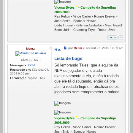
*
Viçosa Bytes
- Campeão da Superliga
2008/2009
Ray Felton - Vince Carter - Ronnie Brewer -
Josh Smith - Spencer Hawes
Eddie House - Kellenna Azubuike - Marc Gasol
Beno Udrih - Channing Frye - Robert Swift
Mensagem
por
Menta
»
Ter Out 26, 2010 10:39 am
Menta
Re:
Lista de bugs
Nível 22: MVP
Só lembrando Tales, que a equipe da
Mensagens:
2924
Registrado em:
Sáb Dez 04,
NBA do jogador é vinculada
2004 9:50 pm
exclusivamente a ela, e não à rodada
Localização:
Viçosa - MG
que ele tá disputando, então dá pra
abrir a rodada hoje e ir atualizando os
jogadores sem comprometer a rodada.
*
Viçosa Bytes
- Campeão da Superliga
2008/2009
Ray Felton - Vince Carter - Ronnie Brewer -
Josh Smith - Spencer Hawes