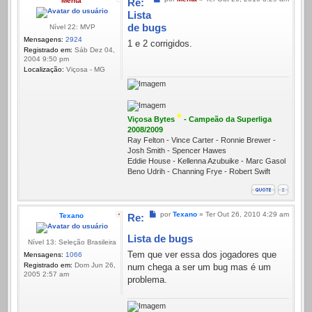
Menta
Re:
Lista
de bugs
Nível 22: MVP
Mensagens:
2924
1 e 2 corrigidos.
Registrado em:
Sáb Dez 04,
2004 9:50 pm
Localização:
Viçosa - MG
*
Viçosa Bytes
- Campeão da Superliga
2008/2009
Ray Felton - Vince Carter - Ronnie Brewer -
Josh Smith - Spencer Hawes
Eddie House - Kellenna Azubuike - Marc Gasol
Beno Udrih - Channing Frye - Robert Swift
Mensagem
por
Texano
»
Ter Out 26, 2010 4:29 am
Texano
Re:
Lista de bugs
Nível 13: Seleção Brasileira
Tem que ver essa dos jogadores que
Mensagens:
1066
Registrado em:
Dom Jun 26,
num chega a ser um bug mas é um
2005 2:57 am
problema.