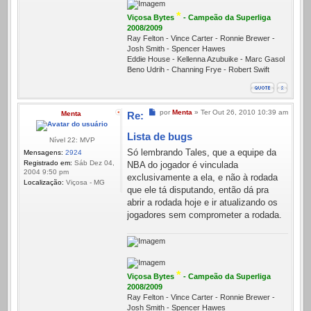
*
Viçosa Bytes
- Campeão da Superliga
2008/2009
Ray Felton - Vince Carter - Ronnie Brewer -
Josh Smith - Spencer Hawes
Eddie House - Kellenna Azubuike - Marc Gasol
Beno Udrih - Channing Frye - Robert Swift
Mensagem
por
Menta
»
Ter Out 26, 2010 10:39 am
Menta
Re:
Lista de bugs
Nível 22: MVP
Só lembrando Tales, que a equipe da
Mensagens:
2924
Registrado em:
Sáb Dez 04,
NBA do jogador é vinculada
2004 9:50 pm
exclusivamente a ela, e não à rodada
Localização:
Viçosa - MG
que ele tá disputando, então dá pra
abrir a rodada hoje e ir atualizando os
jogadores sem comprometer a rodada.
*
Viçosa Bytes
- Campeão da Superliga
2008/2009
Ray Felton - Vince Carter - Ronnie Brewer -
Josh Smith - Spencer Hawes