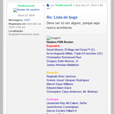
Mensagem
por
TheNicolau15
»
Qua Out 27, 2010 1:06
TheNicolau15
am
Nível 22: MVP
Re: Lista de bugs
Mensagens:
2885
Deve ser só em alguns, porque aqui
Registrado em:
Dom Abr 18,
nunca aconteceu
2010 2:50 am
Localização:
Bragólia/Corinthians State
Healers FDB Roster:
Esquadra:
David Moorer, El Mago del Oeste™ (C)
Arron Augustin Afflalo, Triple A Franchise (VC)
Christopher Emmanuel Paul
Gregory Keith Monroe, Jr.
James Khristian Middleton
Rotação:
Reginald Shon Jackson
Greivis Josué Vásquez Rodríguez
Marvin Gaye Williams
Edward Adam Davis
Christopher Claus Andersen, Mr. Birdman
Garbage:
Lieutenant Ray McCallum, Señor
Jared Armon Cunningham
Darrun Zurdino Hilliard II