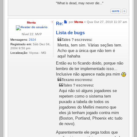
"What is dead, may never die..."
Mensagem
por
Menta
»
Qua Out 27, 2010 11:37 am
Menta
Re:
Lista de bugs
Nível 22: MVP
Tales ? escreveu:
Mensagens:
2924
Registrado em:
Sáb Dez 04,
Menta, tem sim. Várias seções tem.
2004 9:50 pm
Acho que a única que não tem é
Localização:
Viçosa - MG
aqui! hahaha
Então eu to ficando doido, porque não
lembro de ter implementado isso...
Inclusive não aparece nada pra mim
Texano escreveu:
Tales ? escreveu:
Aqui não só alguns jogadores se
repetem como o sistema tem
puxado a tabela de todos os
jogadores do Mellini mesmo que
eles já tenham jogado contra mim
(Boston, Portland, Phoenix etc tudo
de novo).
Aparentemente ele pega todos que