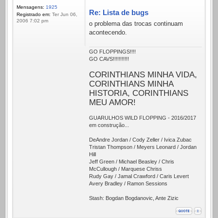
Mensagens:
1925
Re: Lista de bugs
Registrado em:
Ter Jun 06,
2006 7:02 pm
o problema das trocas continuam
acontecendo.
GO FLOPPINGS!!!!
GO CAVS!!!!!!!!!!!
CORINTHIANS MINHA VIDA,
CORINTHIANS MINHA
HISTORIA, CORINTHIANS
MEU AMOR!
GUARULHOS WILD FLOPPING - 2016/2017
em construção...
DeAndre Jordan / Cody Zeller / Ivica Zubac
Tristan Thompson / Meyers Leonard / Jordan
Hill
Jeff Green / Michael Beasley / Chris
McCullough / Marquese Chriss
Rudy Gay / Jamal Crawford / Caris Levert
Avery Bradley / Ramon Sessions
Stash: Bogdan Bogdanovic, Ante Zizic