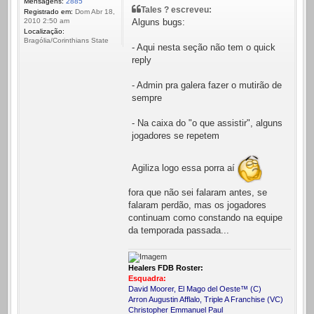
Mensagens:
2885
Tales ? escreveu:
Registrado em:
Dom Abr 18,
Alguns bugs:
2010 2:50 am
Localização:
Bragólia/Corinthians State
- Aqui nesta seção não tem o quick
reply
- Admin pra galera fazer o mutirão de
sempre
- Na caixa do "o que assistir", alguns
jogadores se repetem
Agiliza logo essa porra aí
fora que não sei falaram antes, se
falaram perdão, mas os jogadores
continuam como constando na equipe
da temporada passada...
Healers FDB Roster:
Esquadra:
David Moorer, El Mago del Oeste™ (C)
Arron Augustin Afflalo, Triple A Franchise (VC)
Christopher Emmanuel Paul