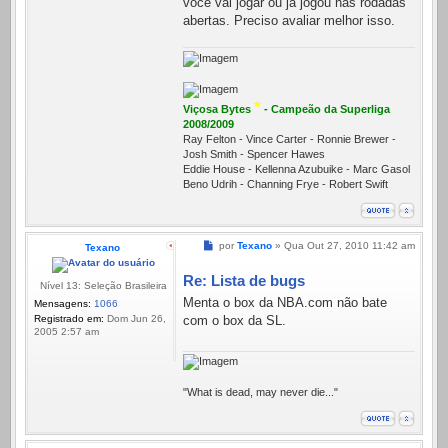
você vai jogar ou já jogou nas rodadas
abertas. Preciso avaliar melhor isso.
*
Viçosa Bytes
- Campeão da Superliga
2008/2009
Ray Felton - Vince Carter - Ronnie Brewer -
Josh Smith - Spencer Hawes
Eddie House - Kellenna Azubuike - Marc Gasol
Beno Udrih - Channing Frye - Robert Swift
Mensagem
por
Texano
»
Qua Out 27, 2010 11:42 am
Texano
Re: Lista de bugs
Nível 13: Seleção Brasileira
Menta o box da NBA.com não bate
Mensagens:
1066
Registrado em:
Dom Jun 26,
com o box da SL.
2005 2:57 am
"What is dead, may never die..."