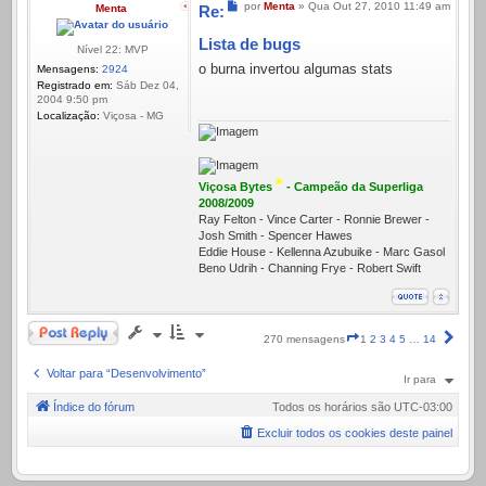
Mensagem
por
Menta
»
Qua Out 27, 2010 11:49 am
Menta
Re:
Lista de bugs
Nível 22: MVP
o burna invertou algumas stats
Mensagens:
2924
Registrado em:
Sáb Dez 04,
2004 9:50 pm
Localização:
Viçosa - MG
*
Viçosa Bytes
- Campeão da Superliga
2008/2009
Ray Felton - Vince Carter - Ronnie Brewer -
Josh Smith - Spencer Hawes
Eddie House - Kellenna Azubuike - Marc Gasol
Beno Udrih - Channing Frye - Robert Swift
Responder
Página
Próx
270 mensagens
1
2
3
4
5
…
14
1
de
Voltar para “Desenvolvimento”
Ir para
14
Índice do fórum
Todos os horários são
UTC-03:00
Excluir todos os cookies deste painel
.