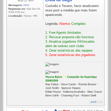
Nível 22: MVP
Mensagens:
2924
Custodio e Texano, favor atualizarem
Registrado em:
Sáb Dez 04,
esse post a medida que mais forem
2004 9:50 pm
aparecendo.
Localização:
Viçosa - MG
Legenda:
Abertos
Corrigidos
1. Free Agents ilimitados
2. Recusar proposta não funciona
3. Atualizar jogadores FA/trocados
além de rookies sem clube
4. Zerar estatísticas das equipes
5. Zerar estatísticas dos jogadores
*
Viçosa Bytes
- Campeão da Superliga
2008/2009
Ray Felton - Vince Carter - Ronnie Brewer -
Josh Smith - Spencer Hawes
Eddie House - Kellenna Azubuike - Marc Gasol
Beno Udrih - Channing Frye - Robert Swift
Mensagem
por
Menta
»
Ter Out 26, 2010 3:29 am