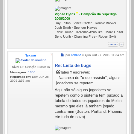
*
Viçosa Bytes
- Campeão da Superliga
2008/2009
Ray Felton - Vince Carter - Ronnie Brewer -
Josh Smith - Spencer Hawes
Eddie House - Kellenna Azubuike - Marc Gasol
Beno Udrih - Channing Frye - Robert Swift
Mensagem
por
Texano
»
Qua Out 27, 2010 11:34 am
Texano
Re: Lista de bugs
Nível 13: Seleção Brasileira
Tales ? escreveu:
Mensagens:
1066
Registrado em:
Dom Jun 26,
- Na caixa do "o que assistir", alguns
2005 2:57 am
jogadores se repetem
Aqui não só alguns jogadores se
repetem como o sistema tem puxado a
tabela de todos os jogadores do Mellini
mesmo que eles já tenham jogado
contra mim (Boston, Portland, Phoenix
etc tudo de novo).