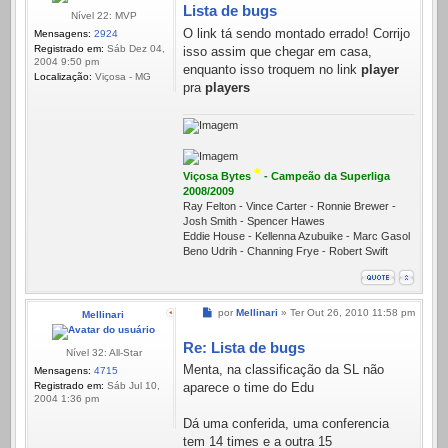
Lista de bugs
Nível 22: MVP
O link tá sendo montado errado! Corrijo
Mensagens:
2924
Registrado em:
Sáb Dez 04,
isso assim que chegar em casa,
2004 9:50 pm
enquanto isso troquem no link
player
Localização:
Viçosa - MG
pra
players
*
Viçosa Bytes
- Campeão da Superliga
2008/2009
Ray Felton - Vince Carter - Ronnie Brewer -
Josh Smith - Spencer Hawes
Eddie House - Kellenna Azubuike - Marc Gasol
Beno Udrih - Channing Frye - Robert Swift
Mensagem
por
Mellinari
»
Ter Out 26, 2010 11:58 pm
Mellinari
Re: Lista de bugs
Nível 32: All-Star
Menta, na classificação da SL não
Mensagens:
4715
Registrado em:
Sáb Jul 10,
aparece o time do Edu
2004 1:36 pm
Dá uma conferida, uma conferencia
tem 14 times e a outra 15