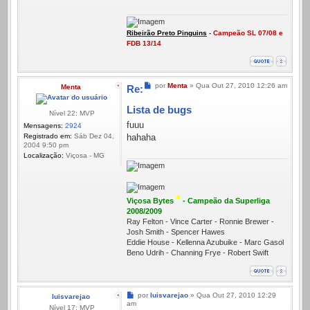
Ribeirão Preto Pinguins
-
Campeão SL 07/08 e
FDB 13/14
Mensagem
por
Menta
»
Qua Out 27, 2010 12:26 am
Menta
Re:
Lista de bugs
Nível 22: MVP
fuuu
Mensagens:
2924
Registrado em:
Sáb Dez 04,
hahaha
2004 9:50 pm
Localização:
Viçosa - MG
*
Viçosa Bytes
- Campeão da Superliga
2008/2009
Ray Felton - Vince Carter - Ronnie Brewer -
Josh Smith - Spencer Hawes
Eddie House - Kellenna Azubuike - Marc Gasol
Beno Udrih - Channing Frye - Robert Swift
Mensagem
por
luisvarejao
»
Qua Out 27, 2010 12:29
luisvarejao
am
Nível 17: MVP