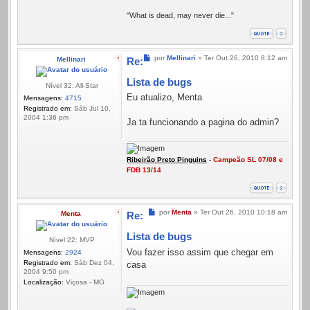
"What is dead, may never die..."
Mensagem
por
Mellinari
»
Ter Out 26, 2010 8:12 am
Mellinari
Re:
Lista de bugs
Nível 32: All-Star
Eu atualizo, Menta
Mensagens:
4715
Registrado em:
Sáb Jul 10,
2004 1:36 pm
Ja ta funcionando a pagina do admin?
Ribeirão Preto Pinguins
-
Campeão SL 07/08 e
FDB 13/14
Mensagem
por
Menta
»
Ter Out 26, 2010 10:18 am
Menta
Re:
Lista de bugs
Nível 22: MVP
Vou fazer isso assim que chegar em
Mensagens:
2924
Registrado em:
Sáb Dez 04,
casa
2004 9:50 pm
Localização:
Viçosa - MG