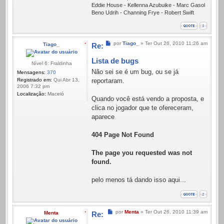
Eddie House - Kellenna Azubuike - Marc Gasol
Beno Udrih - Channing Frye - Robert Swift
Mensagem
por
Tiago_
»
Ter Out 26, 2010 11:26 am
Tiago_
Re:
Lista de bugs
Nível 6: Fraldinha
Não sei se é um bug, ou se já
Mensagens:
370
Registrado em:
Qui Abr 13,
reportaram.
2006 7:32 pm
Localização:
Maceió
Quando você está vendo a proposta, e
clica no jogador que te ofereceram,
aparece
404 Page Not Found
The page you requested was not
found.
pelo menos tá dando isso aqui...
Mensagem
por
Menta
»
Ter Out 26, 2010 11:39 am
Menta
Re: