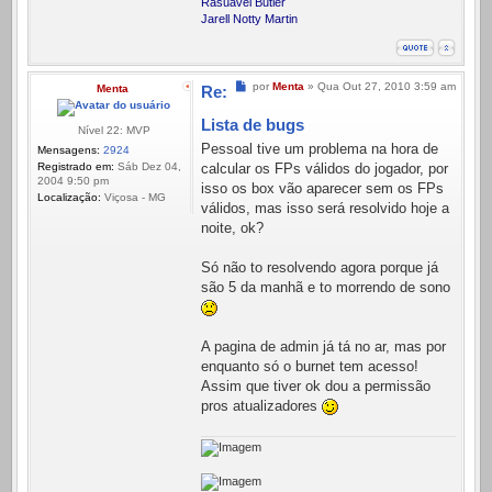
Rasuavel Butler
Jarell Notty Martin
Mensagem
por
Menta
»
Qua Out 27, 2010 3:59 am
Menta
Re:
Lista de bugs
Nível 22: MVP
Pessoal tive um problema na hora de
Mensagens:
2924
Registrado em:
Sáb Dez 04,
calcular os FPs válidos do jogador, por
2004 9:50 pm
isso os box vão aparecer sem os FPs
Localização:
Viçosa - MG
válidos, mas isso será resolvido hoje a
noite, ok?
Só não to resolvendo agora porque já
são 5 da manhã e to morrendo de sono
A pagina de admin já tá no ar, mas por
enquanto só o burnet tem acesso!
Assim que tiver ok dou a permissão
pros atualizadores