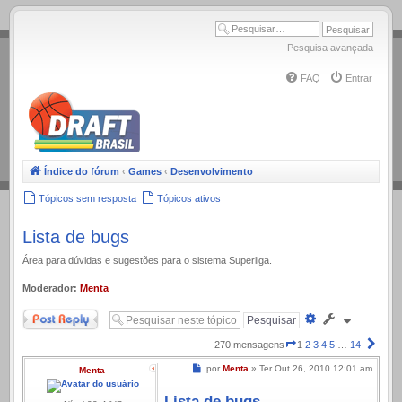
.
Pesquisa avançada
FAQ
Entrar
Índice do fórum
‹
Games
‹
Desenvolvimento
Tópicos sem resposta
Tópicos ativos
Lista de bugs
Área para dúvidas e sugestões para o sistema Superliga.
Moderador:
Menta
Responder
Pesquisa
avançada
Página
Próx
270 mensagens
1
2
3
4
5
…
14
1
Mensagem
por
Menta
»
Ter Out 26, 2010 12:01 am
Menta
de
14
Lista de bugs