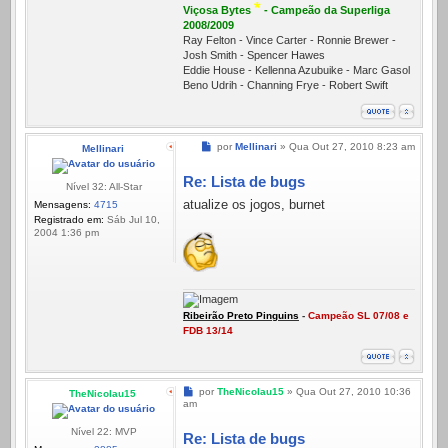
*
Viçosa Bytes
- Campeão da Superliga
2008/2009
Ray Felton - Vince Carter - Ronnie Brewer -
Josh Smith - Spencer Hawes
Eddie House - Kellenna Azubuike - Marc Gasol
Beno Udrih - Channing Frye - Robert Swift
Mensagem
por
Mellinari
»
Qua Out 27, 2010 8:23 am
Mellinari
Re: Lista de bugs
Nível 32: All-Star
atualize os jogos, burnet
Mensagens:
4715
Registrado em:
Sáb Jul 10,
2004 1:36 pm
Ribeirão Preto Pinguins
-
Campeão SL 07/08 e
FDB 13/14
Mensagem
por
TheNicolau15
»
Qua Out 27, 2010 10:36
TheNicolau15
am
Nível 22: MVP
Re: Lista de bugs