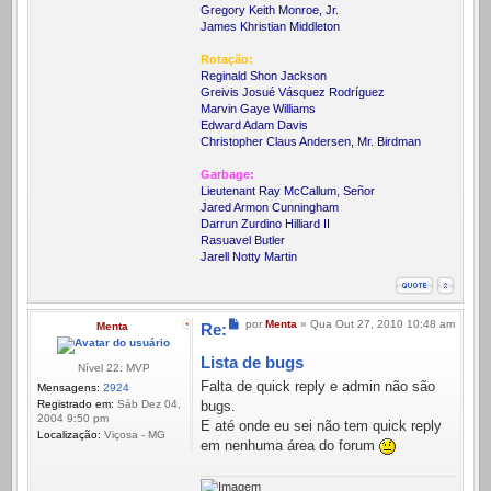
Gregory Keith Monroe, Jr.
James Khristian Middleton
Rotação:
Reginald Shon Jackson
Greivis Josué Vásquez Rodríguez
Marvin Gaye Williams
Edward Adam Davis
Christopher Claus Andersen, Mr. Birdman
Garbage:
Lieutenant Ray McCallum, Señor
Jared Armon Cunningham
Darrun Zurdino Hilliard II
Rasuavel Butler
Jarell Notty Martin
Mensagem
por
Menta
»
Qua Out 27, 2010 10:48 am
Menta
Re:
Lista de bugs
Nível 22: MVP
Falta de quick reply e admin não são
Mensagens:
2924
Registrado em:
Sáb Dez 04,
bugs.
2004 9:50 pm
E até onde eu sei não tem quick reply
Localização:
Viçosa - MG
em nenhuma área do forum